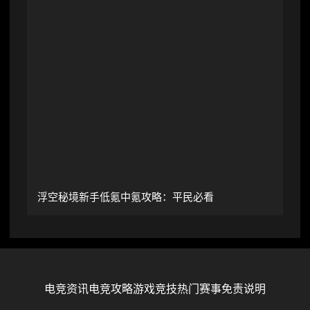
浮空秘境新手低氪中氪攻略：平民必看
电竞资讯
电竞攻略
游戏竞技
热门赛事
免责说明