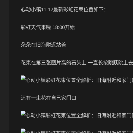
心动小镇11.12最新彩虹花束位置如下：
彩虹天气来啦 18:00开始
朵朵在旧海附近站着
花束在第三张图
片
高的石头上 一直长按
跳跃
跳上
还有一束花在自己家
门
口