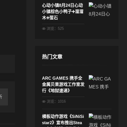
心动小镇8月24日心动
小镇棕色小鸭子➕溜溜
木➕萤石
浏览：525
热门文章
ARC GAMES 携手全
金属贝果游戏工作室发
行《地狱速递》
析
浏览：1016
横板动作游戏《SiNiSi
star2》宣布推出Stea