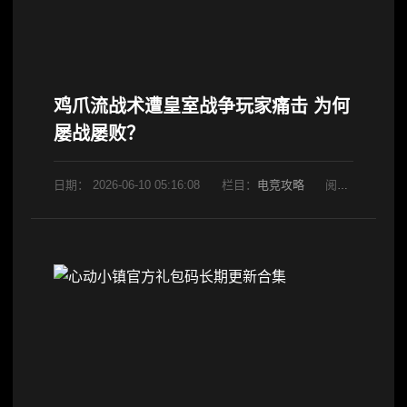
鸡爪流战术遭皇室战争玩家痛击 为何
屡战屡败？
日期：
2026-06-10 05:16:08
栏目：
电竞攻略
阅读：690