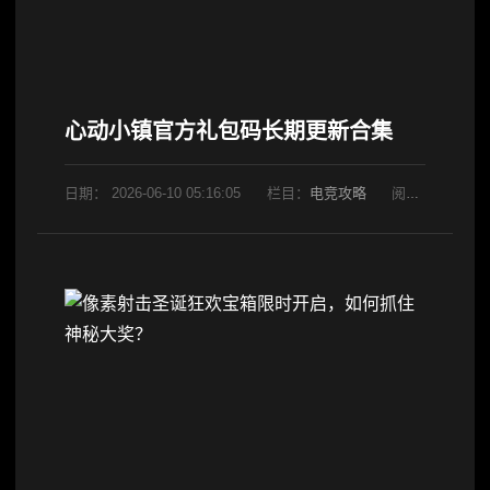
心动小镇官方礼包码长期更新合集
日期：
2026-06-10 05:16:05
栏目：
电竞攻略
阅读：860