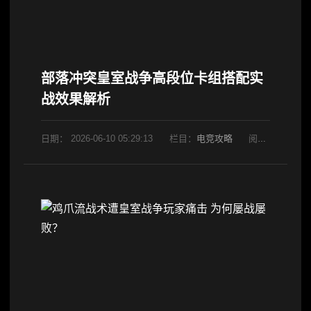
部落冲突皇室战争高段位卡组搭配实
战效果解析
日期：
2026-06-10 05:29:13
栏目：
电竞攻略
阅读：915