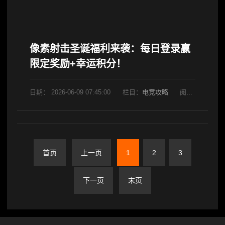
像素射击圣诞福利来袭：每日登录赢
限定奖励+幸运积分！
日期：
2026-06-09 07:45:00
栏目：
电竞攻略
阅读：641
首页
上一页
1
2
3
下一页
末页