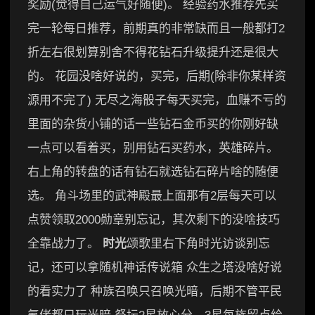
奖励(觉得自己运气好随便)。 经验药水推荐先买
完一轮每日推荐，前期真的非常缺而且一般都打2
折左右很划算别舍不得花钻石升级提升还是很大
的。 花园没啥好说的，买完，后期(除非你某样资
源用不完了) 无尽之海骰子每天买完，血赚不亏的
里面的杂货小铺的话一些钻石金币买的你刚好缺
一点可以看着买，别用钻石买药水，英雄碎片。
右上角的转盘的话有钻石就选钻石碎片啥的随便
选。 角斗场里的武神殿最上面那有2层每天可以
点赞领取2000勋章别忘记，其次剩下的没啥技巧
全靠战力了。
时光
颂歌里右下角时光访谈别忘
记，还可以拿随机神话传说箱 众生之塔没啥好说
的看实力了 种族召唤只召唤光暗，后期不管平民