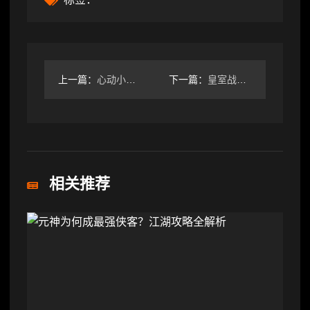
上一篇：
心动小镇溜溜木萤石今日位置及兑换码速查
下一篇：
皇室战争新玩家3天上分秘籍，双骑双巫流卡组解析
相关推荐