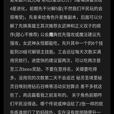
氪佬都只玩光暗 祭坛2星放心分，3星每族留点给
4星进化，前期先不分解5星(不然我们平民玩的会
很难受)，先拿来给角色升星推副本，后面可以分
解了先换英雄王其次推荐女武神和正义双子的顺
序(甜心不推荐) 公会
魔
典优先强攻或魔法建议先
强攻，女武神永恒都能吃，先升其中一个的6个技
能到20级可解锁主技能。工会远征每天次数买满
用完就行，进度快的建议留两次，可以吃两次甚
至三次boss奖励，不要在意排名，关键要吃得
多，没用完的次数第二天不会返还 秘灵圣境里秘
灵召唤别用钻石召唤等活动买划算点 差不多就这
些了，商店篇看我之前发布的。 关于角色前期咋
们平民没得选，哪个传说或神话给了2张一样的就
先练谁就行了奶妈除外，实在没有就用随便升一