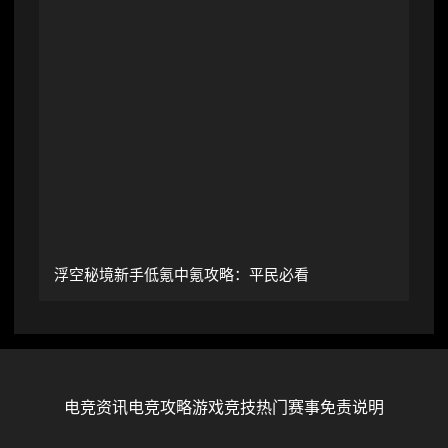
浮空秘境新手低氪中氪攻略：平民必看
电竞资讯
电竞攻略
游戏竞技
热门赛事
免责说明