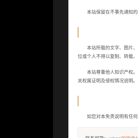
本站保留在不事先通知的
三、知识产权与版权声
本站所载的文字、图片、
位或个人不得以复制、转载、
本站尊重他人知识产权。
关权属证明及侵权情况说明。
四、联系方式
如您对本免责说明有任何
联系邮箱：
yakao2025@1