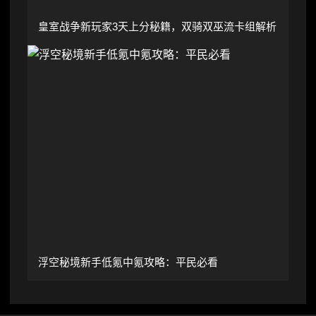
皇室战争新玩家3天上分秘籍，双骑双巫流卡组解析
浮空秘境新手低氪中氪攻略：平民必看