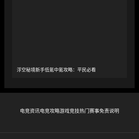
浮空秘境新手低氪中氪攻略：平民必看
电竞资讯
电竞攻略
游戏竞技
热门赛事
免责说明