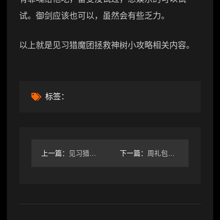
试。御剑应该也可以，虽然会有些乏力。
以上就是见习猎魔团拯救神树小攻略相关内容。
标签：
上一篇：
见习猎魔团【攻略】给新版本一筹莫展的你一点意见
下一篇：
周礼包码 新春福利 放送 活动倒计时