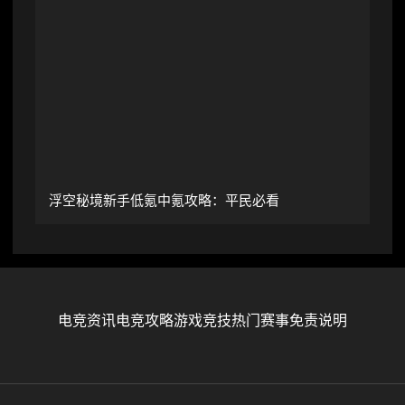
浮空秘境新手低氪中氪攻略：平民必看
电竞资讯
电竞攻略
游戏竞技
热门赛事
免责说明