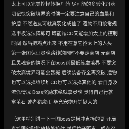
太上可以完美控怪转换丹药 尽可能的多转化丹药
切记快突破境界的时候一定要注意自己的血量和
护盾 不然道友可就真羽化成仙了 遗物不用按常规
选甲板选法阵即可 既能减CD又能增加太上的
控制
时间 然后把鸡点出来 不用在意它抢太上的人头
第一张图保证灵魂路线的同时不要走商店 无商店
且灵魂多的情况下在boss前最低练虚境界 不要突
破太高境界可能会暴毙 后续装备齐全再突破 遗物
也可以选择继续堆CD也可以选择其他的 看自身及
流派情况 Boss奖励求稳就拿灵魂 觉得自己行就
拿萤石 或者猎魔币 毕竟宠物开销挺大的
（这里特别讲一下一图boss是横冲直撞的哥 开局
直接跟他贴脸放技能控住 然后拉开距离，躲在召