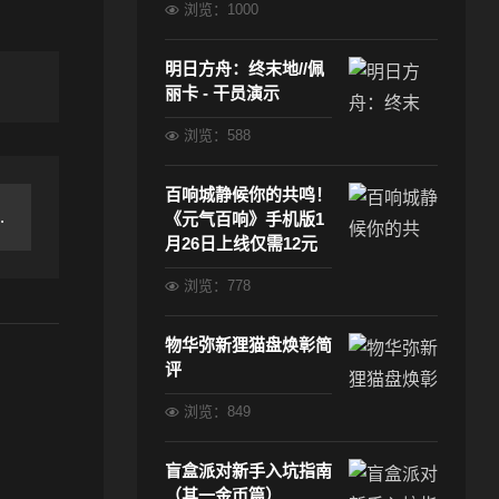
浏览：1000
明日方舟：终末地//佩
丽卡 - 干员演示
浏览：588
百响城静候你的共鸣！
《元气百响》手机版1
月26日上线仅需12元
浏览：778
物华弥新狸猫盘焕彰简
评
浏览：849
盲盒派对新手入坑指南
（其一金币篇）