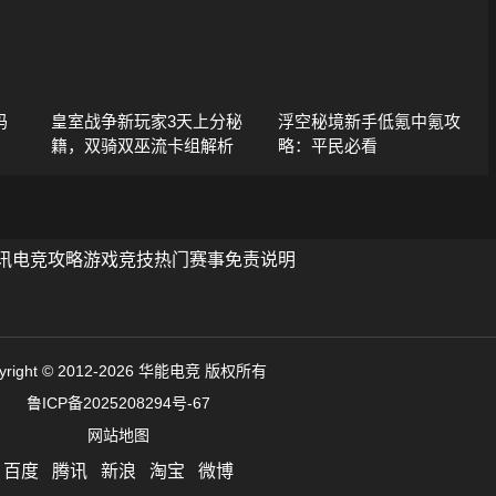
码
皇室战争新玩家3天上分秘
浮空秘境新手低氪中氪攻
籍，双骑双巫流卡组解析
略：平民必看
讯
电竞攻略
游戏竞技
热门赛事
免责说明
yright © 2012-2026 华能电竞 版权所有
鲁ICP备2025208294号-67
网站地图
百度
腾讯
新浪
淘宝
微博