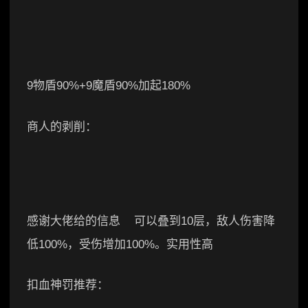
9物盾90%+9魔盾90%加起180%
商人的剥削：
感谢大佬给的信息 可以叠到10层，敌人伤害降
低100%，受伤增加100%。实用性高
扣血神罚推荐：