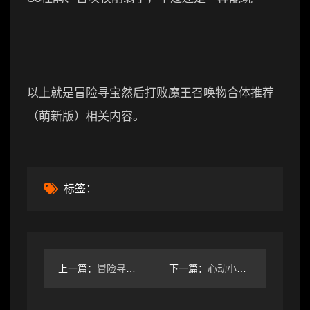
以上就是冒险寻宝然后打败魔王召唤物合体推荐
（萌新版）相关内容。
标签：
上一篇：
冒险寻宝然后打败魔王【攻略】S6 喂到萌新嘴里的 dot 四
下一篇：
心动小镇做什么家具才能赚更多的钱，来买东西呢