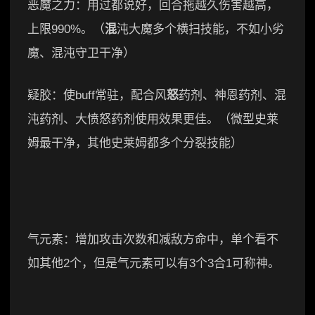
恶魔之力：用过都说好，回合拖越久伤害越高，
上限990%。（
混
沌大魔多个横扫技能，不如小劣
魔、混沌守卫干净）
疑胶：使buff常驻，配合风
怒
药剂、神恩药剂、混
沌药剂、大愤怒药剂使用效果更佳。（微型史莱
姆最干净，其他史莱姆都多个分裂技能）
气元素：增加攻击次数和减敌方命中，单个看不
如其他2个，但是气元素可以有3个3合1可称神。