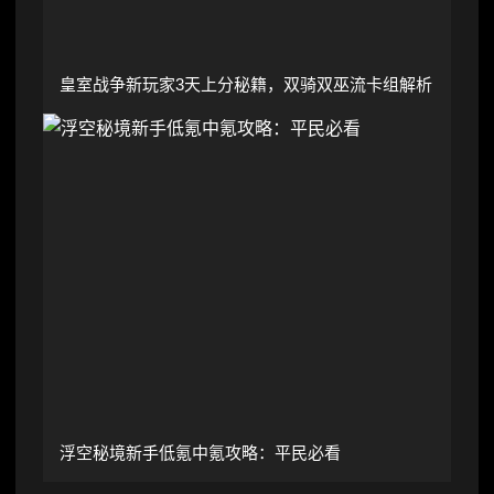
皇室战争新玩家3天上分秘籍，双骑双巫流卡组解析
浮空秘境新手低氪中氪攻略：平民必看