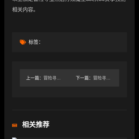
相关内容。
标签：
上一篇：
冒险寻宝然后打败魔王终于过60难了，这里分享下经验
下一篇：
冒险寻宝然后打败魔王萌新站-关于蓝星勇士追忆和紫星英雄追忆
相关推荐