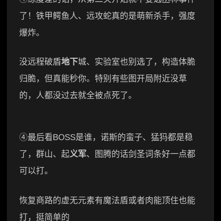
了！铁甲鳄鱼人、远攻蛇真的是萌新杀手，强度
爆炸。
没远程破盾
地下
城、实验室也别选了，构造体脆
归脆，但真能秒你。特别有些图开局附近没草
的，人都没过去就全被点死了。
④最后看BOSS是谁，诺斯的蛮子、猛犸都是稳
了，群山、起
义军
、图腾的话剑圣词条好一点都
可以打。
恢复商路的虚无元素有魔法盾或者肉能顶住也能
打，挺简单的