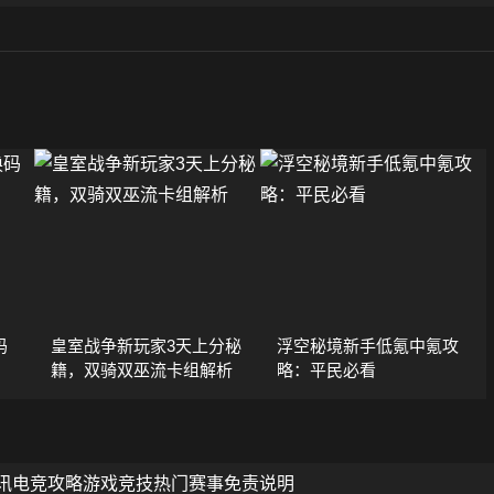
码
皇室战争新玩家3天上分秘
浮空秘境新手低氪中氪攻
籍，双骑双巫流卡组解析
略：平民必看
讯
电竞攻略
游戏竞技
热门赛事
免责说明