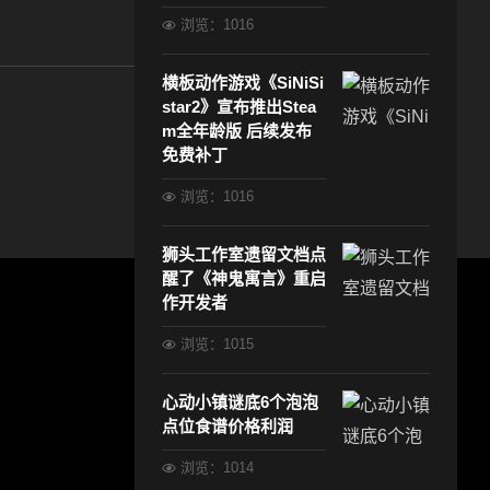
浏览：1016
横板动作游戏《SiNiSi
star2》宣布推出Stea
m全年龄版 后续发布
免费补丁
浏览：1016
狮头工作室遗留文档点
醒了《神鬼寓言》重启
作开发者
浏览：1015
心动小镇谜底6个泡泡
点位食谱价格利润
浏览：1014