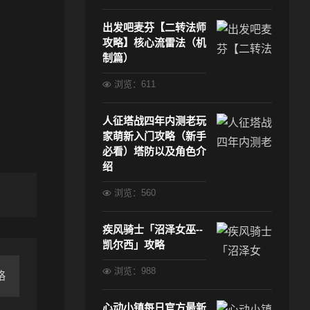
出发吧麦芬【二转法师
攻略】核心流雷法（机
制篇）
浏览：611
人征塔战四年内测老玩
家萌新入门攻略（新手
必看）塔防以及角色介
绍
浏览：560
疾风骑士「沼泽女巫--
凯尔西」攻略
浏览：988
略
心动小镇每日官方最新