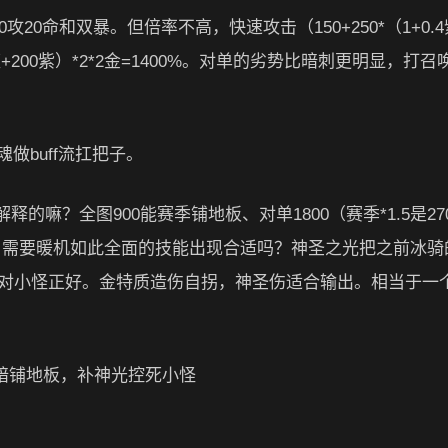
攻20命和双暴。但倍率不高，快速攻击（150+250*（1+0.4紫
0蓝+200紫）*2*2金=1400%。对单的劣势比暗刺更明显，打召
做buff流扛把子。
的嘛？全图900能赛季铺地板、对单1800（赛季*1.5是27
除了需要暖机如此全面的技能出现合适吗？神圣之光把之前冰骑
多不少对小怪正好。金特质造伤自拐，神圣伤适合输出。相当于一
暗铺地板，补神光控死小怪