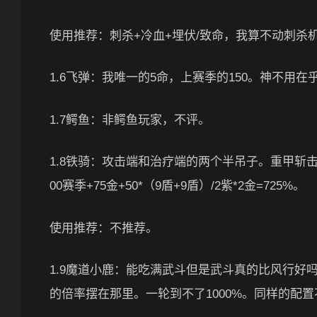
使用推荐：刺杀+冷血+埋伏/致命，我算不动刺杀
1.6飞弹：我唯一的5命，上赛季的150。神不用
1.7鳄鱼：非鳄鱼玩家，不评。
1.8铁骑：攻击端和治疗端的两个半吊子。重甲斩击150
00赛季+75金+50*（9盾+9盾）/2紫*2金=725%。
使用推荐：不推荐。
1.9魔道小鹿：能吃满武斗但是武斗真的比风行
的倍率摆在那里。一轮到不了1000%。同样的配