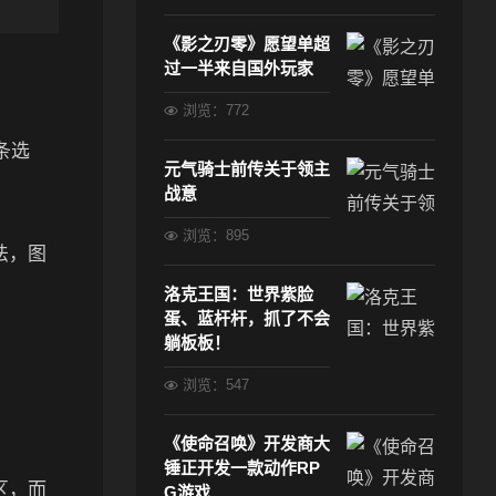
《影之刃零》愿望单超
过一半来自国外玩家
浏览：772
条选
元气骑士前传关于领主
战意
浏览：895
法，图
洛克王国：世界紫脸
蛋、蓝杆杆，抓了不会
躺板板！
浏览：547
《使命召唤》开发商大
锤正开发一款动作RP
区，而
G游戏