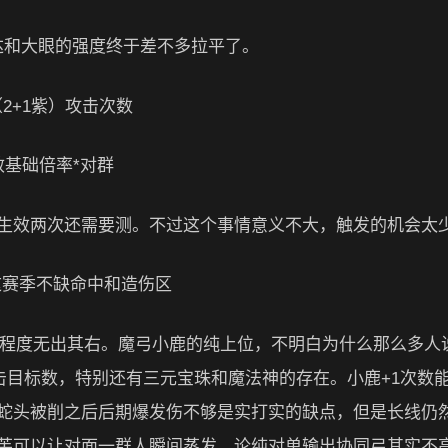
高达和大眼的强度终于差不多拉平了。
（2+1紫）攻击次数
等效基础倍率*对群
生效两次还需要测。不过这个事情意义不大，触发的机会太
这赛季不缺命中和造伤区
看脸程度无出其右。魔弓小鹿的纯上位，不明白为什么那么多人
击目标数，特别还有三元宝珠和魔法神的存在。小鹿+1次数
蛇头被削之后后期爆发伤不够是实打实的缺点，但是长线仍
芙可以让对面一群人瞬间蒸发。论纯对单输出协同弓其实不高