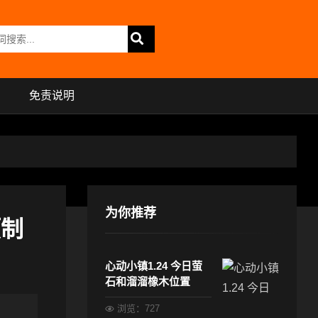
免责说明
为你推荐
预制
心动小镇1.24 今日萤
石和溜溜橡木位置
浏览：727