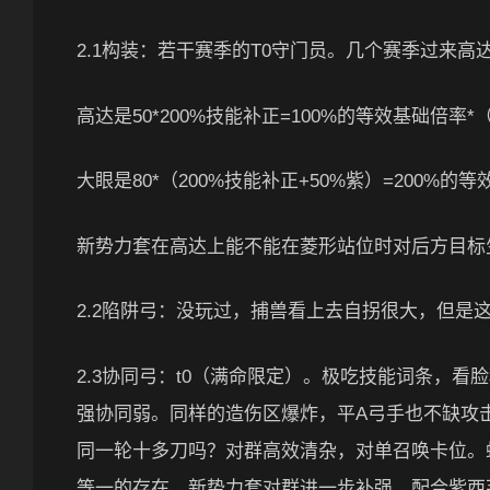
2.1构装：若干赛季的T0守门员。几个赛季过来
高达是50*200%技能补正=100%的等效基础倍率*
大眼是80*（200%技能补正+50%紫）=200%的
新势力套在高达上能不能在菱形站位时对后方目标
2.2陷阱弓：没玩过，捕兽看上去自拐很大，但是
2.3协同弓：t0（满命限定）。极吃技能词条，
强协同弱。同样的造伤区爆炸，平A弓手也不缺攻
同一轮十多刀吗？对群高效清杂，对单召唤卡位。
等一的存在。新势力套对群进一步补强，配合紫西