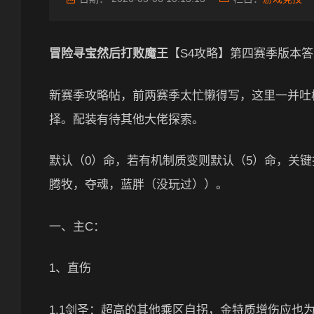
冒险寻宝然后打败魔王
【S4攻略】第四赛季版本
新赛季攻略帖，前两赛季太忙懒得写，这里一并吐
择。配装有待其他大佬探索。
默认（0）命，若有机制质变则默认（5）命，关
腾牧，夺魂，蓝胖（没玩过））。
一、主C：
1、直伤
1.1剑圣：超高的其他乘区自拐，金特质增伤应也为