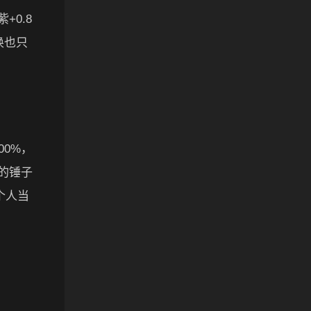
+0.8
唤也只
00%，
的锤子
个人当