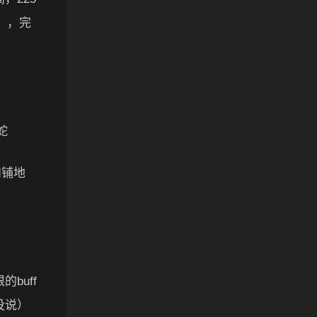
害），完
蛇
和铺地
buff
没说）