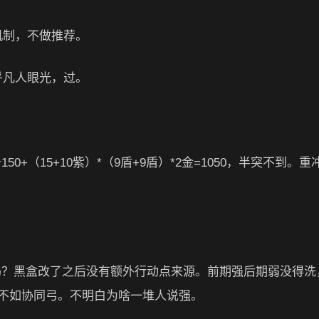
机制，不做推荐。
在乎凡人眼光，过。
+（15+10紫）*（9盾+9盾）*2金=1050，半突不到。重冲1
好吗？黑盒改了之后没有额外行动点来源。前期强后期弱没得洗
置不如协同弓。不明白为啥一堆人说强。