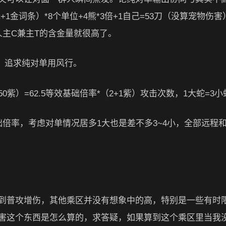
1金词条）*8个单位+4熊*3倍+1自己=53刀（没算宠物伤
人主C兼主T的含金量就很高了。
。追求纯对单用风行。
50紫）=62.5等效基础倍率*（2+1紫）攻击次数，1大蛇=3小
5等效基础倍率，考虑对单情况居多1大也是差不多3~4小，全部远程
普攻增伤，其他乘区并没有想象中的高，特别是一些有时限的
害这个东西是怎么算的，求答疑，如果算到这个乘区里当我