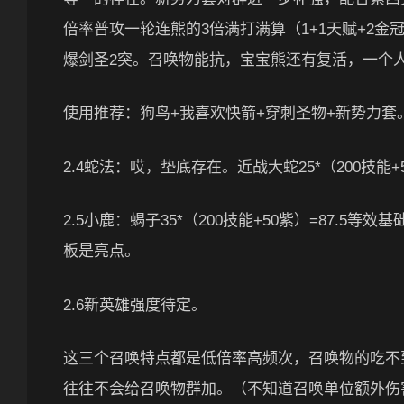
倍率普攻一轮连熊的3倍满打满算（1+1天赋+2金冠+
爆剑圣2突。召唤物能抗，宝宝熊还有复活，一个
使用推荐：狗鸟+我喜欢快箭+穿刺圣物+新势力套
2.4蛇法：哎，垫底存在。近战大蛇25*（200技能+
2.5小鹿：蝎子35*（200技能+50紫）=87.
板是亮点。
2.6新英雄强度待定。
这三个召唤特点都是低倍率高频次，召唤物的吃不到
往往不会给召唤物群加。（不知道召唤单位额外伤