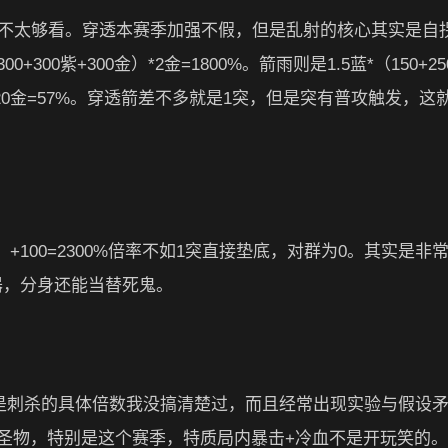
率不太够看。穿透本赛季加强不假，但是乱射的核心其实是自
00紫+300金）*2金=1800%。箭雨则是1.5蓝*（150+25
12蓝+20金=57%。穿透箭差不多就是1突，但是突有普攻触发，这
20紫）+100=2300%倍率不如1突直接垫底，对群为0。其实是非
触发器，分身还能当替死鬼。
但是刺杀的具体倍数我没搞清楚过，而且经常出现实验与假设
圣物，特别是这个赛季，特质局内暴击+冷血不是开玩笑的。