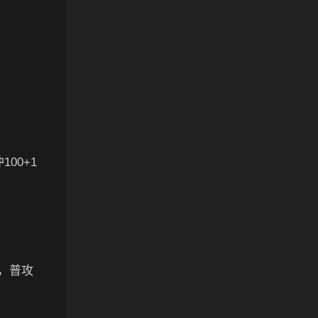
00+1
，普攻