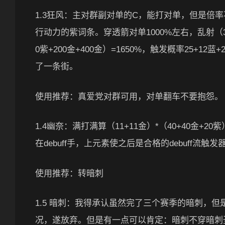
1.3狂风：主对群副对单的C，能打对单，但是倍
行动力的紫词条。穿透箭对单1000%左右，乱射（300+3
0紫+200金+400金）=1650%，触发概率25+
了一条街。
使用推荐：真爱党对群可用，对单翻车不要抱怨。
1.4幽奈：满打满算（11+11金）*（40+40金+
在debuff手，上元素使之后是合格的debuff流
使用推荐：转暗刺
1.5 暗刺：我得承认虽然完了三个赛季的暗刺，
况，遂放弃。但是有一点可以肯定：暗刺不穿暗刺