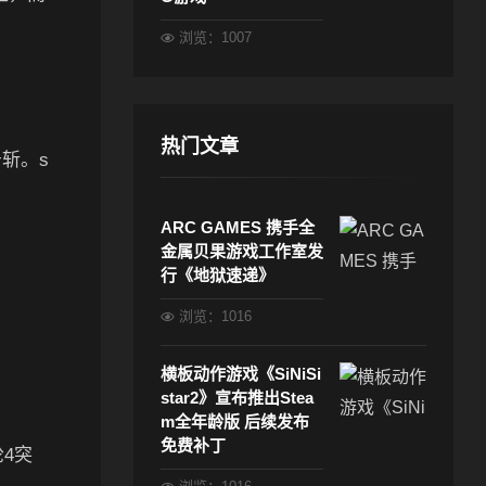
浏览：1007
热门文章
击斩。s
ARC GAMES 携手全
金属贝果游戏工作室发
行《地狱速递》
浏览：1016
横板动作游戏《SiNiSi
star2》宣布推出Stea
m全年龄版 后续发布
免费补丁
轮4突