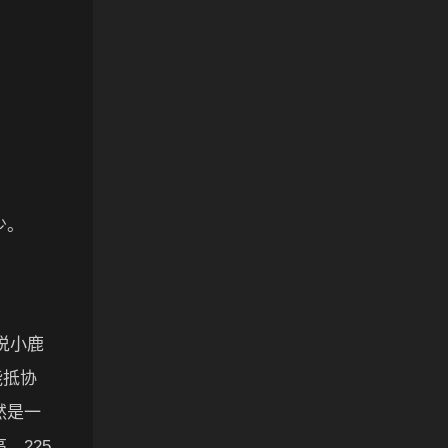
少。
说小鹿
能抵协
然是一
，225