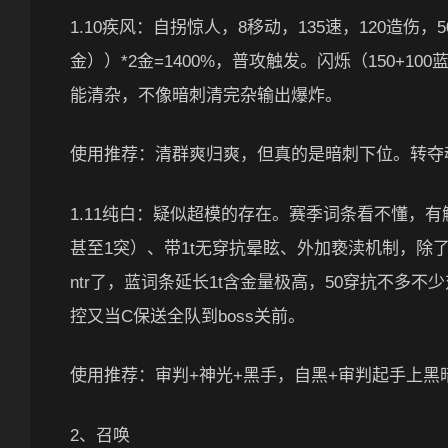
1.10疾风：自拐惊人，8移动，135速，120造伤，50
金））*2金=1400%，普攻触发。闪烁（150+10
能清杂，不像暗刺清完杂输出爆炸。
使用推荐：清群爽归爽，但真的是暗刺下位。转夺魂
1.11纯白：疑似超模的存在。赛季词条看不懂，有解释
甚至1突）、带1t无穿抗晕眩、外加亵渎机制，
ntr了，蓝词条延长1t含金量极高，50穿抗不
控又当C保送全队到boss关前。
使用推荐：审判+神光+黑手，自黑+审判起手上黑
2、召唤