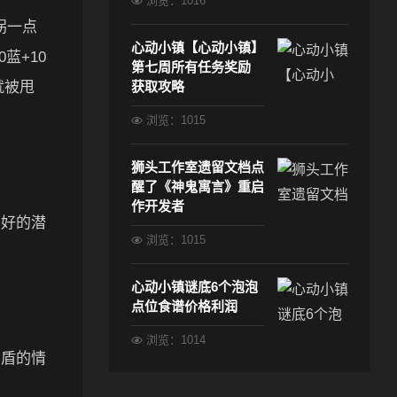
浏览：1016
拐一点
心动小镇【心动小镇】
0蓝+10
第七周所有任务奖励
就被甩
获取攻略
浏览：1015
狮头工作室遗留文档点
醒了《神鬼寓言》重启
作开发者
常好的潜
浏览：1015
心动小镇谜底6个泡泡
点位食谱价格利润
浏览：1014
矛盾的情