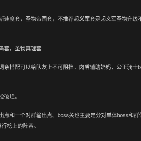
斯速度套，圣物帝国套，不推荐起
义军
套是起义军圣物升级
鸟套，圣物真理套
条搭配可以给队友上不可阻挡。肉盾辅助奶妈，公正骑士bu
捡破烂。
和一个对群输出点。boss关也主要是分对单体boss和群体
排行榜上的阵容。