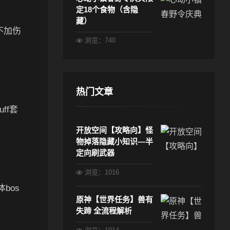
定18个食物（含隐
藏）
不加伤
浏览：740
热门文章
ff套
开放空间【攻略向】怪
物掉落隐藏小知识—半
定向刷武器
浏览：1016
bos
原神【世界任务】兽有
失蹄 全流程解析