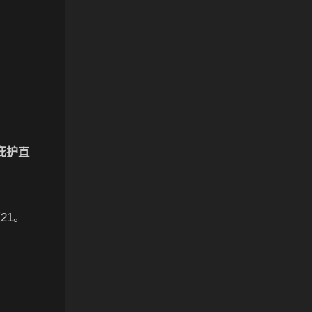
庇护
直
21。