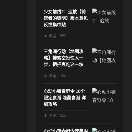
少女前线2：追放【铸
碑者的黎明】版本意见
反馈集中贴
浏览：959
三角洲行动【地图攻
略】搜索空投快人一
步，把把爽吃这一块.
浏览：795
心动小镇春野令 18个
限定食谱 隐藏食谱 详
细攻略
浏览：558
心动小镇春野令庆典限