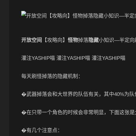
开放空间
【攻略向】
怪物
掉落
隐藏
小知识—半定向
灌注YASHIP喵 灌注YASHIP喵 灌注YASHIP喵
每天刷怪掉落的隐藏机制：
�武器掉落会和大世界的队伍有关，其中40%为
�在只带一个角色的时候会非常明显，下面这张是
�有几个注意点：