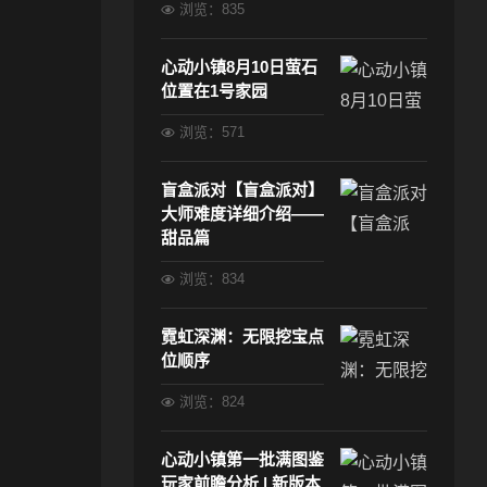
浏览：835
心动小镇8月10日萤石
位置在1号家园
浏览：571
盲盒派对【盲盒派对】
大师难度详细介绍——
甜品篇
浏览：834
霓虹深渊：无限挖宝点
位顺序
浏览：824
心动小镇第一批满图鉴
玩家前瞻分析 | 新版本