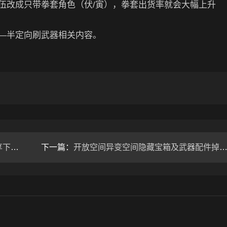
伍改成只带拳套角色（伏/寅），拳套出货率就会大幅上升
—半定向刷武器相关内容。
心得
下一篇：
开放空间异变空间隐藏宝箱及武器配件掉落一览