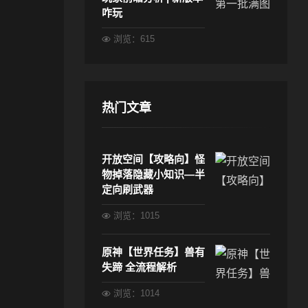
咋玩
浏览：615
热门文章
开放空间【攻略向】怪
物掉落隐藏小知识—半
定向刷武器
浏览：1015
原神【世界任务】兽有
失蹄 全流程解析
浏览：1014