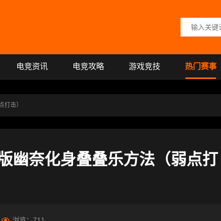
搜索关键词
电竞资讯
电竞攻略
游戏竞技
热门赛事
点打击）
版幽奈化身叠叠乐方法（弱点打
浏览：
711