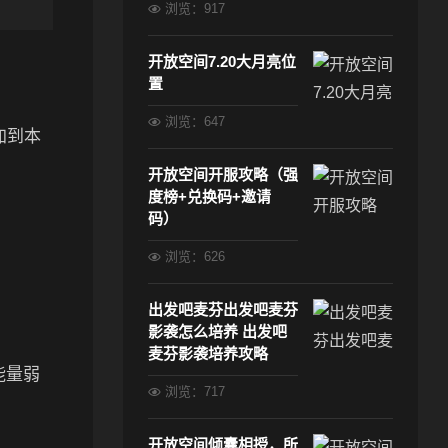
浏览：917
开放空间7.20大月亮位
置
浏览：647
加到本
开放空间开服攻略（强
度榜+兑换码+邀请
码）
浏览：626
出发吧麦芬出发吧麦芬
影袭怎么培养 出发吧
麦芬影袭培养攻略
能量弱
浏览：717
开放空间倾囊相授，所