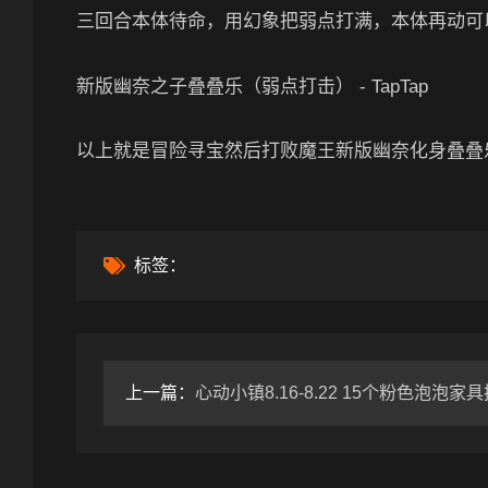
三回合本体待命，用幻象把弱点打满，本体再动可以
新版幽奈之子叠叠乐（弱点打击） - TapTap
以上就是冒险寻宝然后打败魔王新版幽奈化身叠叠
标签：
上一篇：
心动小镇8.16-8.22 15个粉色泡泡家具拼图位置