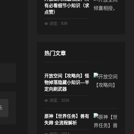
有必看细节小知识（求
点赞）
浏览：839
热门文章
开放空间【攻略向】怪
物掉落隐藏小知识—半
定向刷武器
浏览：1016
乐
原神【世界任务】兽有
失蹄 全流程解析