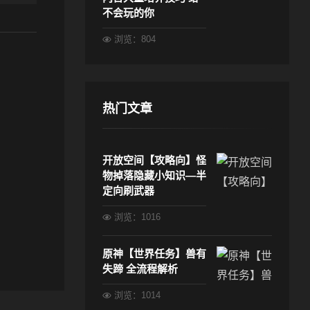
不会玩的你
浏览：804
热门文章
开放空间【攻略向】怪
物掉落隐藏小知识—半
定向刷武器
浏览：1016
原神【世界任务】兽有
失蹄 全流程解析
浏览：1014