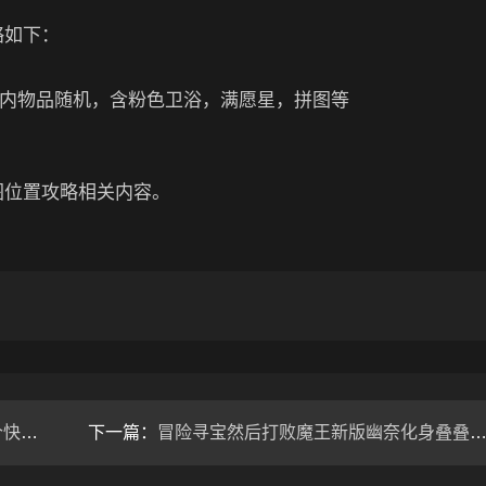
略如下：
泡泡内物品随机，含粉色卫浴，满愿星，拼图等
具拼图位置攻略相关内容。
阵容
下一篇：
冒险寻宝然后打败魔王新版幽奈化身叠叠乐方法（弱点打击）