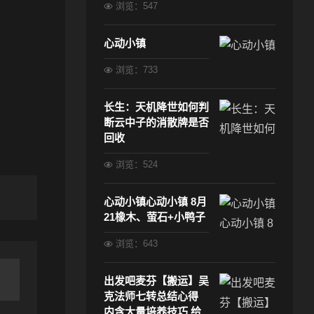
浏览：547
心动小镇
浏览：733
长生：天机降世如何判
断云中子的消散牌是否
回收
浏览：524
心动小镇心动小镇 8月
21橡木、萤石+小鸭子
浏览：643
出发吧麦芬【搬运】吴
克法师七转总结心得
内含大量培养技巧 给