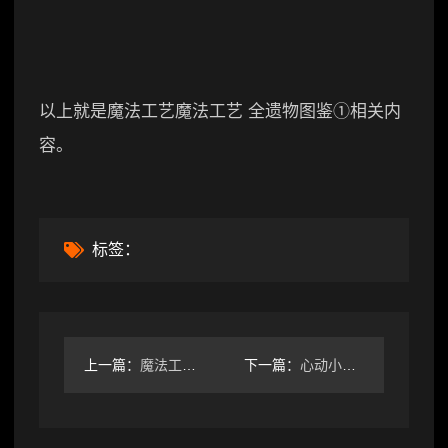
以上就是魔法工艺魔法工艺 全遗物图鉴①相关内
容。
标签：
上一篇：
魔法工艺魔法工艺 全怪物图鉴 前四章
下一篇：
心动小镇家园评分规律，1万评分家具建材汇总