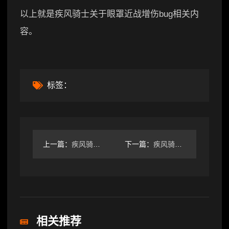
以上就是疾风骑士关于眼罩近战增伤bug相关内
容。
标签：
上一篇：
疾风骑士【没事进来抽个奖吧】游戏正式版上线了，但我们有话说
下一篇：
疾风骑士「掠夺者“珊瑚礁海盗”」稀有皮肤免费送！赢京东卡~
相关推荐