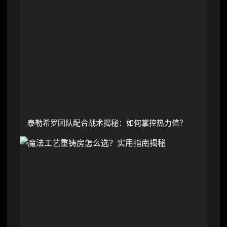
泰勒希罗团队配合战术揭秘：如何掌控热力值？