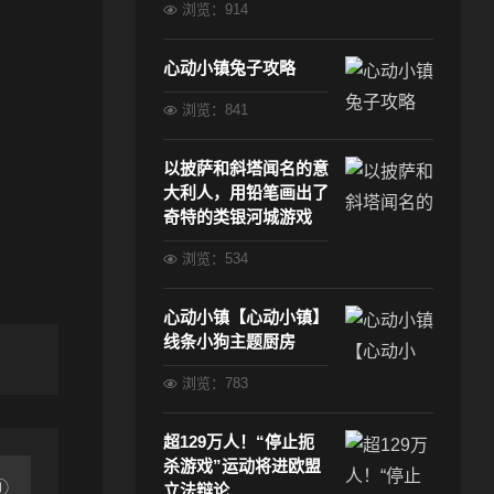
浏览：914
心动小镇兔子攻略
浏览：841
以披萨和斜塔闻名的意
大利人，用铅笔画出了
奇特的类银河城游戏
浏览：534
心动小镇【心动小镇】
线条小狗主题厨房
浏览：783
超129万人！“停止扼
杀游戏”运动将进欧盟
①
立法辩论