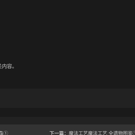
关内容。
森①
下一篇：
魔法工艺魔法工艺 全遗物图鉴