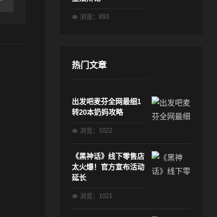
浏览：893
热门文章
出发吧麦芬全网最细1
转20本奶妈攻略
浏览：1022
《黑神话》线下零售店
太火爆！官方宣布活动
延长
浏览：1021