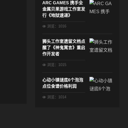
ARC GAMES 携手全
金属贝果游戏工作室发
行《地狱速递》
浏览：1016
狮头工作室遗留文档点
醒了《神鬼寓言》重启
作开发者
浏览：1015
心动小镇谜底6个泡泡
点位食谱价格利润
浏览：1014