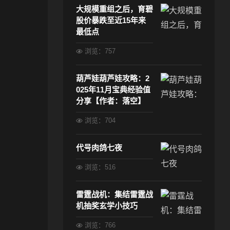
大规模重组之后，育碧
股价暴跌至近15年来
最低点
浏览：757
葫芦娃葫芦娃攻略：2
025年11月宝典经验值
分享【作者：落空】
浏览：704
代号肉鸽七夜
浏览：516
雷霆战机：集结雷霆战
机抽奖玄学小技巧
浏览：766