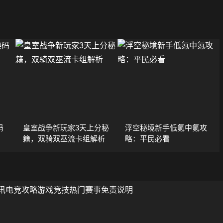
码
皇室战争新玩家3天上分秘
浮空秘境新手低氪中氪攻
籍，双骑双巫流卡组解析
略：平民必看
讯
电竞攻略
游戏竞技
热门赛事
免责说明