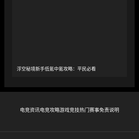
浮空秘境新手低氪中氪攻略：平民必看
电竞资讯
电竞攻略
游戏竞技
热门赛事
免责说明