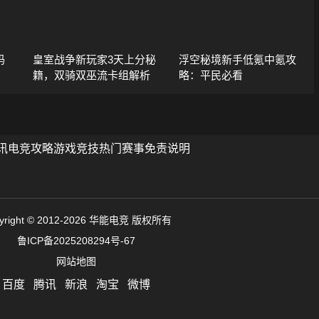
码
皇室战争新玩家3天上分秘
浮空秘境新手低氪中氪攻
籍，双骑双巫流卡组解析
略：平民必看
讯
电竞攻略
游戏竞技
热门赛事
免责说明
yright © 2012-2026 华能电竞 版权所有
鲁ICP备2025208294号-67
网站地图
百度
腾讯
新浪
淘宝
微博