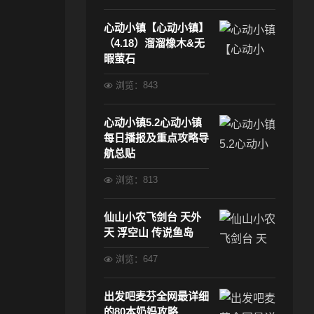
心动小镇【心动小镇】
（4.18）溜溜橡木&无
暇萤石
浏览：843
心动小镇5.2心动小镇
每日播报及重点攻略导
航总贴
浏览：813
仙山小农飞剑台 天外
天 浮空山 传说鱼岛
浏览：647
出发吧麦芬全网最详细
的80本奶妈攻略