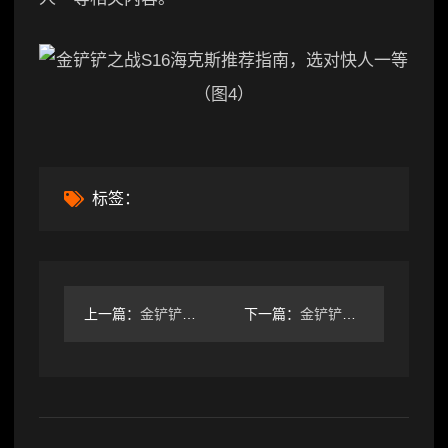
标签：
上一篇：
金铲铲之战比尔鱼枪九五！虽然比尔被砍但好像还能玩？
下一篇：
金铲铲之战S16新赛季奥恩神器出装攻略