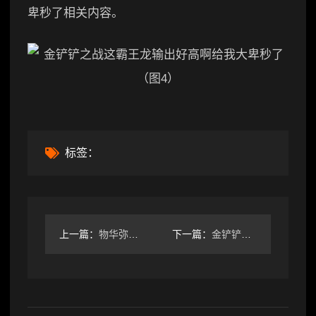
卑秒了相关内容。
标签：
上一篇：
物华弥新回归玩家，听一下抽取建议，还有10抽自选
下一篇：
金铲铲之战S16以绪塔尔最新完整奖励清单