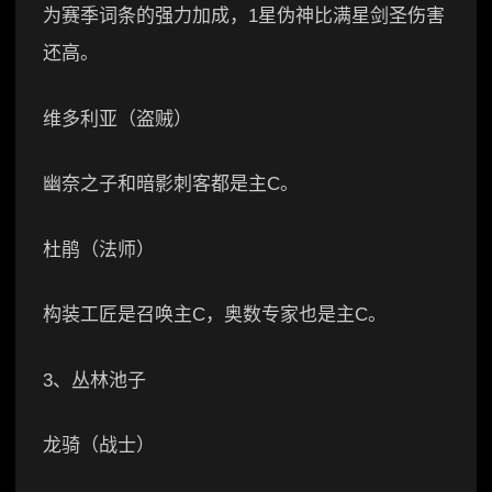
为赛季词条的强力加成，1星伪神比满星剑圣伤害
还高。
维多利亚（盗贼）
幽奈之子和暗影刺客都是主C。
杜鹃（法师）
构装工匠是召唤主C，奥数专家也是主C。
3、丛林池子
龙骑（战士）