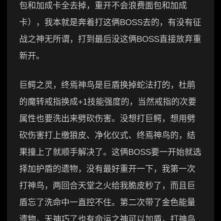
包和加成卡全去掉，重开不会浪费面包和加成
卡），我本就是奔着打这俩BOSS去的，有没有征
战之神无所谓，打到最后没这俩BOSS直接放弃重
新开。
巨鳄之灵，终焉神鸟是巨盾换掉蛇法打的，杜鹃
的魔转戒指换成+1技能强度的，当然戒指的次要
属性也要洗出来劈砍伤害。没想打巨鳄，想用劈
砍伤害打上缴狼皮、净化仪式、终焉神鸟的，结
果撞上了就顺手解决了。这俩BOSS要一开始就选
择加护盾的遗物，没有最好重开一下，我第一次
打神鸟，两回合天堂之火给我脆皮秒了，而且巨
盾忘了洗命中一直控不住。第二次带了金色能量
遗物，天神巧了也有命运之神可以加盾，打神鸟