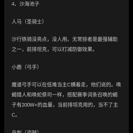
4、沙海池子
人马（圣骑士）
沙行铁骑没亮点，没人用。无常掠者是最强辅助
之一，前排坦克，可以打减防御效果。
小鹿（弓手）
魔道弓手可以在低难当主C横着走，他们说的。唤
蝎猎人和唤蛇祭司一样，搭配赛季词条召唤的蝎
子有200W+的血量，当前排坦克用的，当不了主
C。
鸟刺（盗贼）