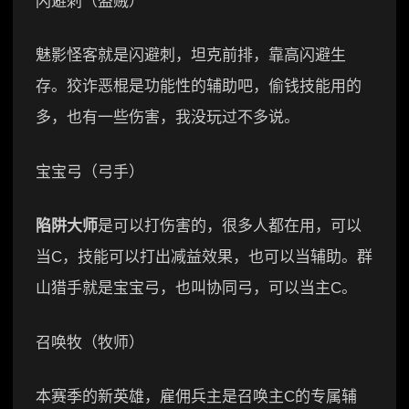
闪避刺（盗贼）
魅影怪客就是闪避刺，坦克前排，靠高闪避生
存。狡诈恶棍是功能性的辅助吧，偷钱技能用的
多，也有一些伤害，我没玩过不多说。
宝宝弓（弓手）
陷阱大师
是可以打伤害的，很多人都在用，可以
当C，技能可以打出减益效果，也可以当辅助。群
山猎手就是宝宝弓，也叫协同弓，可以当主C。
召唤牧（牧师）
本赛季的新英雄，雇佣兵主是召唤主C的专属辅