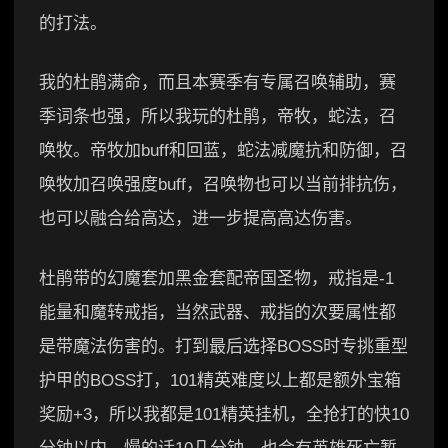
的打法。
我的杜鹃满命，而且本赛季有专属召唤辅助，赛
季词条也强，所以我玩的杜鹃，帝牧，蛇法，召
唤牧。帝牧加buff和回蓝，蛇法减魔抗和防御，召
唤牧加召唤强度buff，召唤物也可以当前排抗伤，
也可以融合给高达，进一步提高高达伤害。
杜鹃带的幻魔套加黑金套配帝国圣物，戒指是-1
能量和魔转戒指，当然武器、戒指的次要属性都
是带魔法伤害的。打到最后选择BOSS时专挑重型
护甲的BOSS打，101精英难度以上都是额外宝箱
奖励+3，所以我都是101精英挂机，全抢打的快10