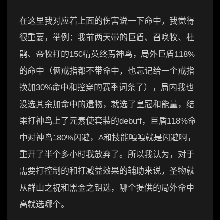
在这里我对应着上面的伤害说一下命中，我觉得
很重要，举例：我前两天带的巨盾、召唤牧、杜
鹃、帝牧打的150精英终焉神鸟，局外巨盾118%
的命中（俩戒指都不带命中，也忘记给一个戒指
换加30%命中和控穿的赛季词条了），局内我也
没选其余加命中的遗物，就选了皇冠和能量，结
果打神鸟上了元素使套装的debuff，巨盾118%命
中对神鸟180%闪避，A和技能嘎嘎就是闪避啊，
重开了半个多小时我放弃了。所以我认为，对于
需要打控制的和打减益效果的辅助来说，圣物就
从群山之祝和黑金之钥选，哪个提供的局外命中
高就选哪个。