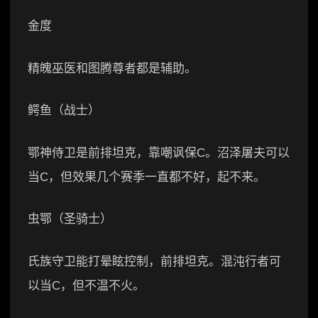
金度
精魄巫医和图腾尊者都是辅助。
鳄鱼（战士）
鄂神侍卫是前排坦克，靠嘲讽保C。沼泽屠夫可以
当C，但效果几个赛季一直都不好，起不来。
虫鄂（圣骑士）
氏族守卫能打晕眩控制，前排坦克。混沌行者可
以当C，但不温不火。