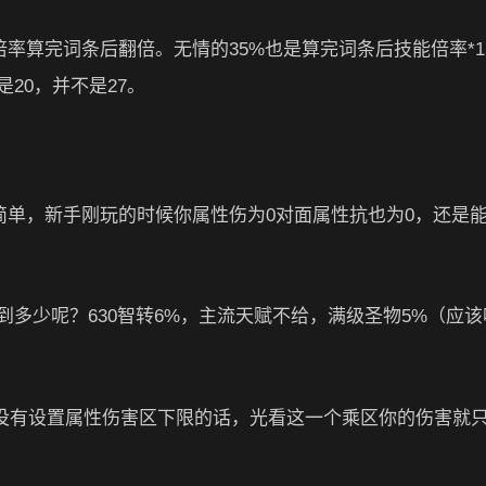
倍率算完词条后翻倍。无情的35%也是算完词条后技能倍率*1.
20，并不是27。
简单，新手刚玩的时候你属性伤为0对面属性抗也为0，还是
多少呢？630智转6%，主流天赋不给，满级圣物5%（应该
ch没有设置属性伤害区下限的话，光看这一个乘区你的伤害就