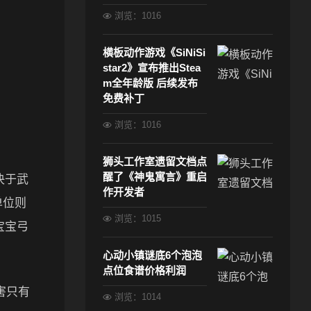
浏览：1016
横板动作游戏《SiNiSi
star2》宣布推出Stea
m全年龄版 后续发布
免费补丁
浏览：1016
狮头工作室遗留文档点
醒了《神鬼寓言》重启
决于武
作开发者
单位则
浏览：1015
宝宝弓
心动小镇谜底6个泡泡
点位食谱价格利润
害只有
浏览：1014