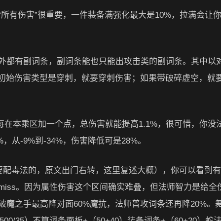
所有伤害”很重要，一件装备满强化最大是10%，拉满会让你
外都有副词条，副词条能也只能出攻击类的副词条。其中以
娘初始伤害类型是穿刺，就要穿刺伤害；如果带破碎虚空，就
每在本乘区加一个点，总伤害就能提高1.1%，很可惜，你没
，从-9%到-34%，伤害降低可是28%。
是要配毒法的，原文出门右转，这里复述大概），你可以看到
iss。因为属性伤害这个区间确实难叠，但法师智力是给全
魔之手最高降对面60%魔抗，法师普攻词条还再降20%。
500/35）不算词条面板+（50+40）装备词条+（60+20）蛇