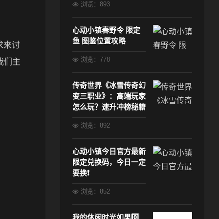
浏览：893
心动小镇春野令 限定
鱼 图鉴位置攻略
求来讨
浏览：778
我们主
传奇世界《冰雪传奇幻
变三职业》：高端玩家
怎么玩？速升冲榜秘籍
浏览：892
心动小镇今日官方最新
限定兑换码，今日一定
要换❗
浏览：852
我的休闲时光如果0️⃣