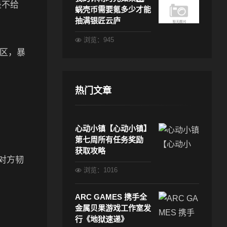
是不给
蜗壳币需要氪多少才能
抽满银匠云庐
浏览：945
区，暴
热门文章
心动小镇【心动小镇】
第七周所有任务奖励
获取攻略
-对方韧
浏览：1016
ARC GAMES 携手全
金属贝果游戏工作室发
行《地狱速递》