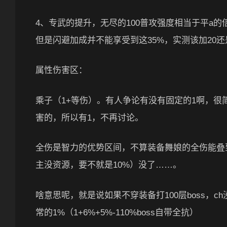
4、专武的提升，无尽的100普攻强度相当于平a的
但是闪避加成并不能享受到这35%，实测该加20还是
属性伤害区：
乘子（1+等伤）。有人争论有没有固定的1啊，很
害的，所以有1，不再讨论。
全伤是智力的优势区间，不算装备舞娘的全伤能叠到
主没资源，要不就是10%）没了……。
啥意思呢，就是说如果不穿装备打100层boss，
常的1%（1+6%+5%-110%boss自带全抗）