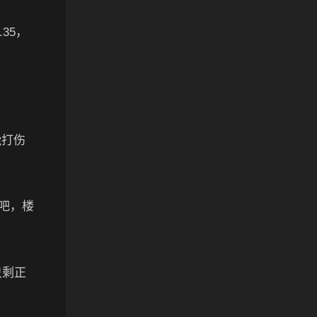
35，
能打伤
吧，楼
只剩正