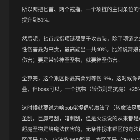
所以两把匕首、两个戒指、一个项链的主词条位的“
提升到51%。
然后呢，匕首戒指项链都属于攻击装，除了项链之
性伤害最为高贵，最高能出一共40%。比如说舞
伤害；要是带转神圣圣物，就要神圣伤害。
全算完，这个乘区你最高叠到等伤-9%，这时候你
叠，但boss可以，一个抗物（转伤则是抗魔）+25%
这时候就要说为啥bob佬提倡转魔法了（转魔法
圣刮，巨魔弓刮，暗刺刮，但是火法说的从来都是m
超魔圣物是给魔法伤害的，无条件拐本乘区的毒法破
区间是-9%，火法按2500智算，本区间是（25+5+2