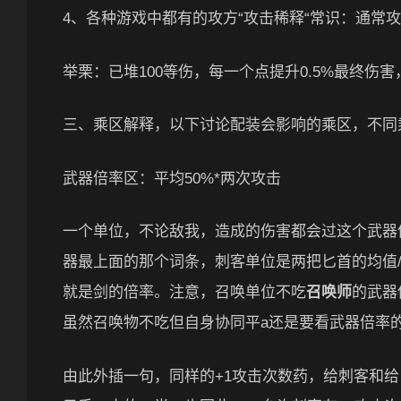
4、各种游戏中都有的攻方“攻击稀释“常识：通常
举栗：已堆100等伤，每一个点提升0.5%最终伤害
三、乘区解释，以下讨论配装会影响的乘区，不同
武器倍率区：平均50%*两次攻击
一个单位，不论敌我，造成的伤害都会过这个武器
器最上面的那个词条，刺客单位是两把匕首的均值
就是剑的倍率。注意，召唤单位不吃
召唤师
的武器
虽然召唤物不吃但自身协同平a还是要看武器倍率
由此外插一句，同样的+1攻击次数药，给刺客和