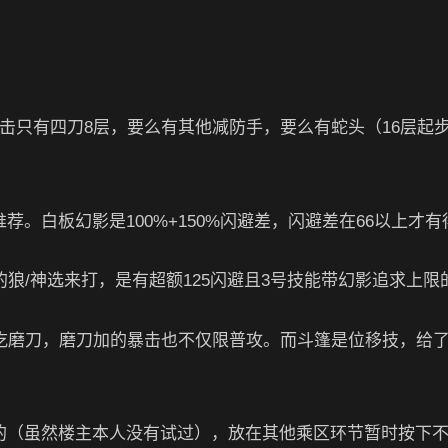
击只有四刀8层，要么有其他减防手，要么有蛇头（16层起步
。白板幻影是100%+150%闪避差，闪避差在66以上才有
狼/神选来打，是有超额125闪避且3号技能带幻影追求上限
吃磨刀，磨刀加的暴击也不仅限普攻。而斗篷是位移技，给
的（虽然楼主本人没有试过），放在其他乘区环节暂时按下