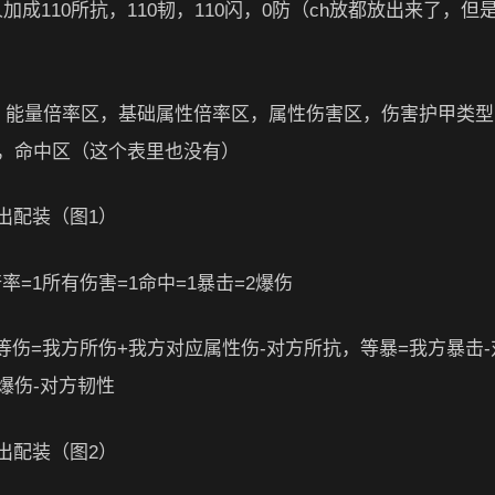
加成110所抗，110韧，110闪，0防（ch放都放出来了，但
，能量倍率区，基础属性倍率区，属性伤害区，伤害护甲类型
，命中区（这个表里也没有）
倍率=1所有伤害=1命中=1暴击=2爆伤
ef，等伤=我方所伤+我方对应属性伤-对方所抗，等暴=我方暴击
爆伤-对方韧性