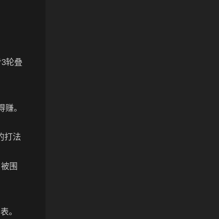
3轮叠
得赚。
的打法
了被围
不表。