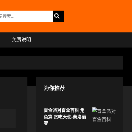
免责说明
为你推荐
盲盒派对盲盒百科 角
色篇 贪吃天使-芙洛丽
亚