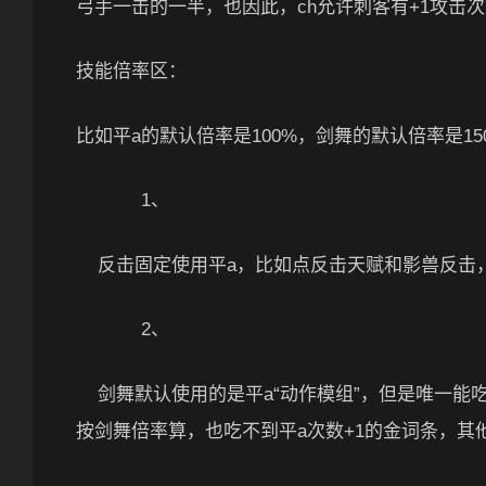
弓手一击的一半，也因此，ch允许刺客有+1攻击
技能倍率区：
比如平a的默认倍率是100%，剑舞的默认倍率是1
1、
反击固定使用平a，比如点反击天赋和影兽反击，
2、
剑舞默认使用的是平a“动作模组”，但是唯一能
按剑舞倍率算，也吃不到平a次数+1的金词条，