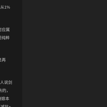
从1%
对应属
要纯粹
法再
有人说剑
伤的，
舞娘本
法减抗+