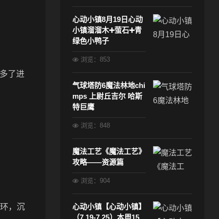
心动小镇8月19日心动
小镇溜溜木➕萤石➕青
绿色小鸭子
浏览：853
多了进
气球塔防6魔法林地chi
mps 上尉丘吉尔 哈斯
特巨鹰
浏览：848
魔法工艺《魔法工艺》
攻略——资源篇
浏览：904
光环，沉
心动小镇【心动小镇】
（7.19-7.25）本周15