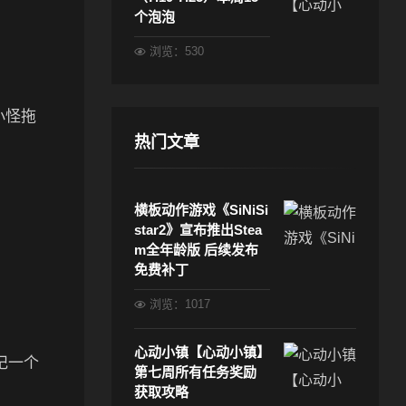
个泡泡
浏览：530
小怪拖
热门文章
横板动作游戏《SiNiSi
star2》宣布推出Stea
m全年龄版 后续发布
免费补丁
浏览：1017
心动小镇【心动小镇】
记一个
第七周所有任务奖励
获取攻略