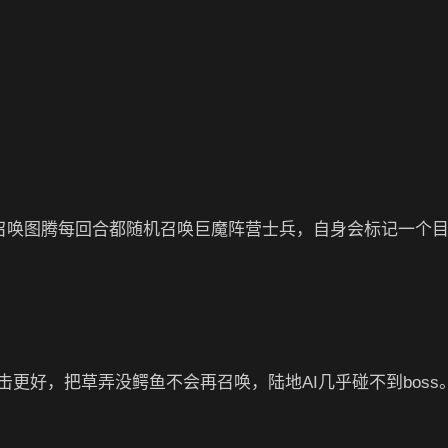
，召唤图腾每回合都随机召唤巨魔阵营士兵，自身会标记一个
更好，把草弄没鳄鱼不会再召唤，陆地AI几乎碰不到boss