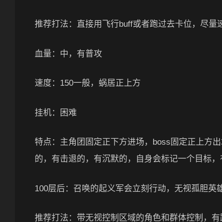
推荐打法：直接用飞行buff或者跑过去卡位，尽量速
血量：中，有普攻
速度：150一般，蜗居正上方
挂机：困难
特点：主角团固定正下方进场，boss固定正上方
的，有击退的，有沉默的，自身会标记一个目标，
100层后：召唤的起义军会立刻行动，无视孤胆英雄b
推荐打法：带无视控制区域的角色和群体控制，有路径