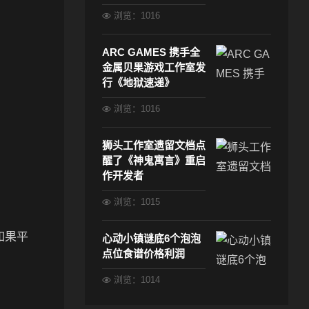
浏览：1016
ARC GAMES 携手全
金属贝果游戏工作室发
行《地狱速递》
浏览：1016
狮头工作室遗留文档点
醒了《神鬼寓言》重启
作开发者
浏览：1015
如果平
心动小镇谜底6个泡泡
点位食谱价格利润
浏览：1014