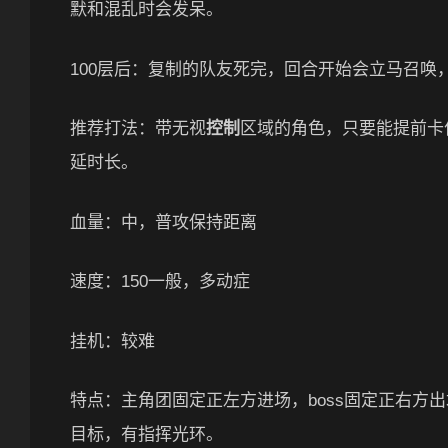
默和混乱时会发呆。
100层后：复制的队友死完，回合开始会立马召唤
推荐打法：带无视
控制
区域的角色，只要能提前卡
延时长。
血量：中，普攻保持距离
速度：150一般，多动症
挂机：较难
特点：主角团固定正左方进场，boss固定正右方
目标，有指挥光环。