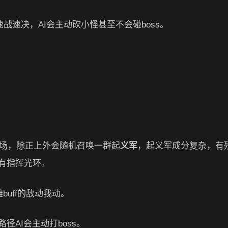
战速决，AI会主动砍小怪甚至不会碰boss。
出场，除正上外会随机召唤一群起
义军
，起义军成分复杂，有
有指挥光环。
uff的敌动我动。
AI会主动打boss。