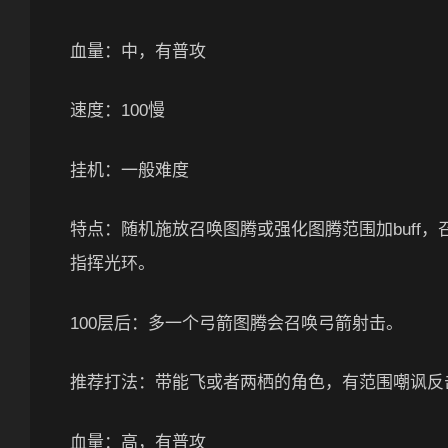
血量：中，有普攻
速度：100慢
挂机：一般难度
特点：随机施放召唤图腾或强化图腾范围加buff
指挥光环。
100层后：多一个弓箭图腾会召唤弓箭射击。
推荐打法：带能飞或者两栖的角色，有范围嘲讽反击
血量：高，有普攻