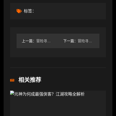
标签：
上一篇：
冒险寻宝然后打败魔王【攻略】S6 喂到萌新嘴里的 dot 四
下一篇：
冒险寻宝然后打败魔王【装备出售和筛选】功能详解！试用版本为2
相关推荐