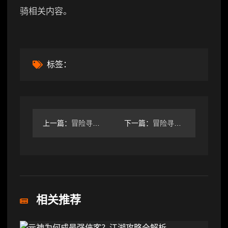
骑相关内容。
标签：
上一篇：
冒险寻宝然后打败魔王【攻略】S6赛季4刺客攻略
下一篇：
冒险寻宝然后打败魔王萌新休闲玩家5天开荒到挂机100层开荒心
相关推荐