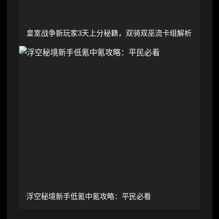
皇室战争新玩家3天上分秘籍，双骑双巫流卡组解析
浮空秘境新手低氪中氪攻略：平民必看