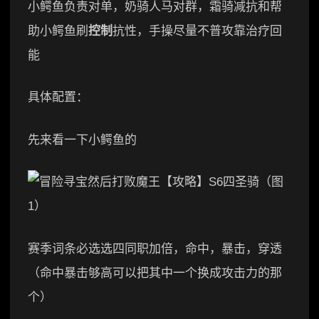
小鳄鱼负责对单，奶骑人马对群，霜骑减抗和帮
助小鳄鱼刷
控制
抗性，手操尽量不普攻靠治疗回
能
具体配置：
先来看一下小鳄鱼的
赛季词条必选选四同职加倍，命中，暴击，穿透
（命中暴击够高可以把其中一个换成攻击力的那
个）