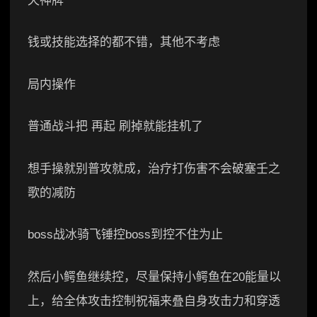
天神牌
钱或技能选择的都不错，其他不考虑
局内操作
普通战斗把 再起 刷掉就能挂机了
想手操就别普攻就成，治疗打伤害不会破塞壬之
歌的减防
boss战冰骑飞锤控boss到控不住为止
然后小鳄鱼继续控，尽量保持小鳄鱼在20能量以
上，给全体攻击控制祝福来叠自身攻击力和穿透