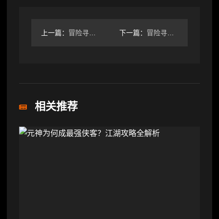
上一篇：
冒险寻宝然后打败魔王【第二赛季攻略】“三反伤过130”
下一篇：
冒险寻宝然后打败魔王实测圣骑神圣套已成为鸡肋，不用绕道
相关推荐