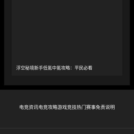
浮空秘境新手低氪中氪攻略：平民必看
电竞资讯
电竞攻略
游戏竞技
热门赛事
免责说明