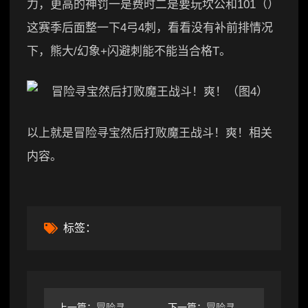
力，更高的神罚一是费时二是要玩坎公和101（）
这赛季后面整一下4弓4刺，看看没有补前排情况
下，熊大/幻象+闪避刺能不能当合格T。
以上就是冒险寻宝然后打败魔王战斗！爽！相关
内容。
标签：
上一篇：
冒险寻宝然后打败魔王冷门万金油，0命陷阱弓攻略（附装备）
下一篇：
冒险寻宝然后打败魔王几个常见问题的答疑