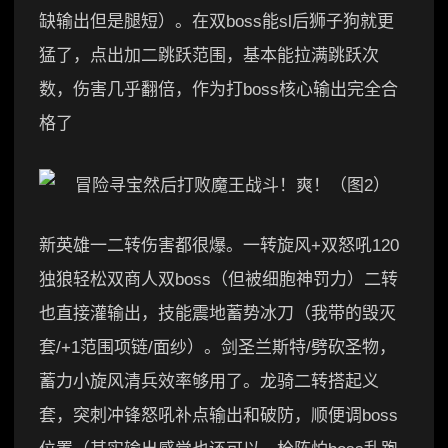
缺输出但是腿短）。在双boss能sl后狮子狗就更
猛了，点出加二跳跃范围，基本能拉满跳跃次
数，伤害几乎翻倍，作为打boss核心输出完全合
格了
新英雄一二转伤害都很爆。一转旋风+双怒吼120
独狼轻松双商人双boss（但被细胞神罚力）二转
也直接灌输出，技能震地蓄势冰刀（我带的毁灭
套/+1范围项链/面纱）。剑圣兰斯特/劈砍圣物，
蓄力小旋风清兵效率够用了。龙骑二转搭起义
套，突刺冲锋怒吼补点输出和破防，顺便调boss