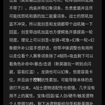
位置（其实输出感觉也还可以，枪阵怕boss乱跑
不带了）。肉装并带幻象词条，负责套盾并且尽
可能找怒吼和盾的加二能量词条。战士的怒吼加
蓝不冲突，所以我剑圣和龙骑都带个战吼赌一下
回蓝，剑圣带战吼加蓝也方便鳄鱼开盾提高一轮
坦度。理论上可以剑圣+龙骑+呢鱼+幻象一轮+幻
象额外补12蓝手感舒适，但带冲锋调整也有用所
以走位看个人赛季词条除了4相同+吸血剩下可以
看角色补命中/暴击/击退（新英雄玩一转别点闪
避，容易红温）。龙骑也可以幻象，但是容易卡
位，并且由于
控制
抗性累加，可能导致本体的击
退打不出来。4战士遗物适配性也很强，几乎没有
用不上的属性。宝珠/回蓝/鲨人剑/硬币/触发遗物
个人觉得T0档，剩下冰遗物能给剑圣和新英雄补