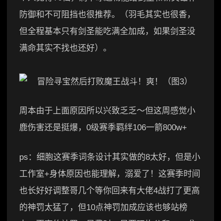
防御和不可阻挡也很推荐。（羽毛其实也很香，
但全程基本只有剑圣能吃满全加成，如果剑圣没
满命其实不找也还好）。
周本由于上面原因所以兴致乏乏～但这周感觉小
鹿伤害还是挺爆，0级赛季羁绊106一箭800w+
ps：细胞这赛季词条设计其实做的8太好，但是小
工作室+身体原因也能理解，溺爱了！这赛季时间
也长好好调整哥几个等你回来有大佬4战打了更高
的神罚太猛了，但10点神罚加成应该也够站榜