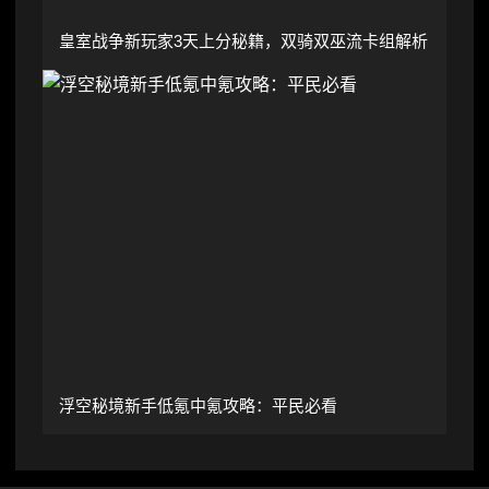
皇室战争新玩家3天上分秘籍，双骑双巫流卡组解析
浮空秘境新手低氪中氪攻略：平民必看