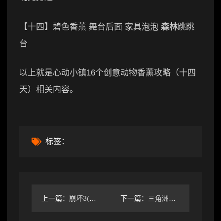
【十四】碧色香薰 舞台后面 家具泡泡
森林
跳跳
台
以上就是心动小镇16个创意动物香薰攻略（十四
天）相关内容。
标签：
上一篇：
崩坏3(新舰长入坑)崩坏三水晶获取方式汇总以及获取量一览
下一篇：
三角洲行动大更新后最近实用改枪码合集！！！ 自取