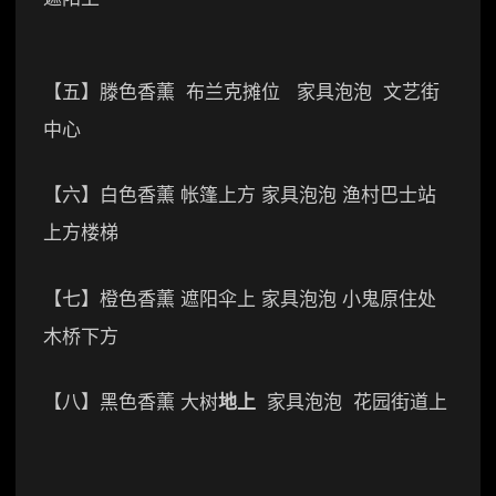
【五】滕色香薰 布兰克摊位 家具泡泡 文艺街
中心
【六】白色香薰 帐篷上方 家具泡泡 渔村巴士站
上方楼梯
【七】橙色香薰 遮阳伞上 家具泡泡 小鬼原住处
木桥下方
【八】黑色香薰 大树
地上
家具泡泡 花园街道上