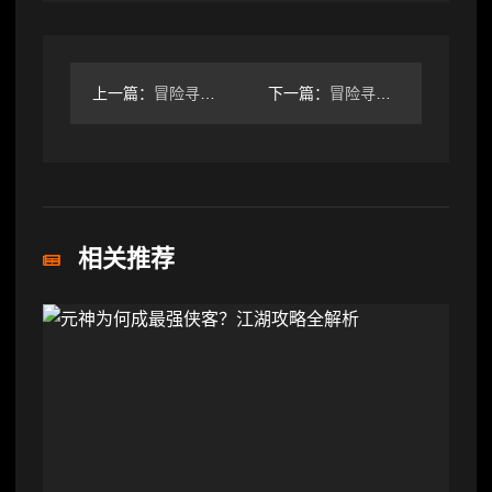
上一篇：
冒险寻宝然后打败魔王【4牧完结版】全队0命，19个boss附
下一篇：
冒险寻宝然后打败魔王【攻略】S6 喂到萌新嘴里的 dot 四
相关推荐