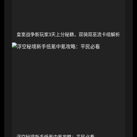
皇室战争新玩家3天上分秘籍，双骑双巫流卡组解析
浮空秘境新手低氪中氪攻略：平民必看