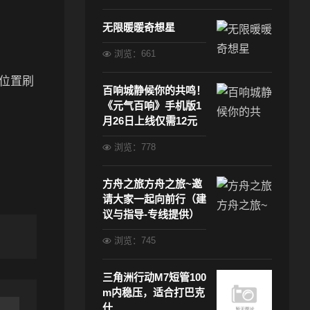
无限暖暖奇想星
浏览：661
点位置刷
百响城静候你的共鸣！
《元气百响》手机版1
月26日上线仅需12元
浏览：778
方舟之旅方舟之旅~邀
请大家一起向前行（建
议与指导-专线提供）
浏览：745
三角洲行动M7短管100
m内稳压，适合打巴克
什