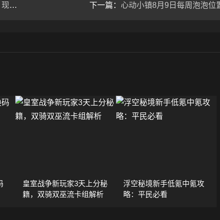
代了
下一篇：
心动小镇8月9日每周泡泡位
码
皇室战争新玩家3天上分秘
浮空秘境新手低氪中氪攻
籍，双骑双巫流卡组解析
略：平民必看