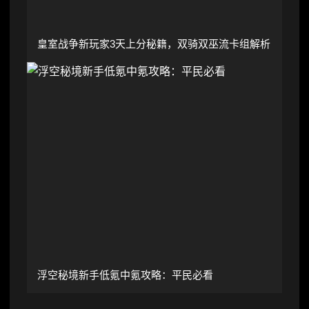
皇室战争新玩家3天上分秘籍，双骑双巫流卡组解析
浮空秘境新手低氪中氪攻略：平民必看