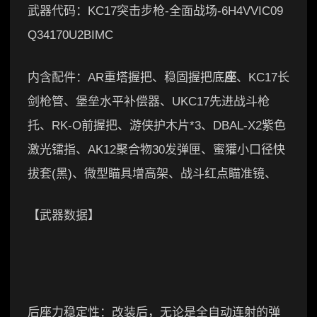
武器代码：KC17突击步枪-全面战场-6H4VVIC09
Q34170U2BIMC
内含配件：AR重塔握把、稳固握把底
座
、KC17长
剑枪管、堡垒水平补偿器、UKC17先进战斗枪
托、RK-O前握把、游侠护木片*3、DBAL-X2紫色
激光镭指、AK12聚合物30发弹匣、蜜獾小口径快
拔套(黑)、微型瞄具增高架、战斗红点瞄准镜、
【武器数据】
后座力稳定性：改装后，无论是全自动连射的弹