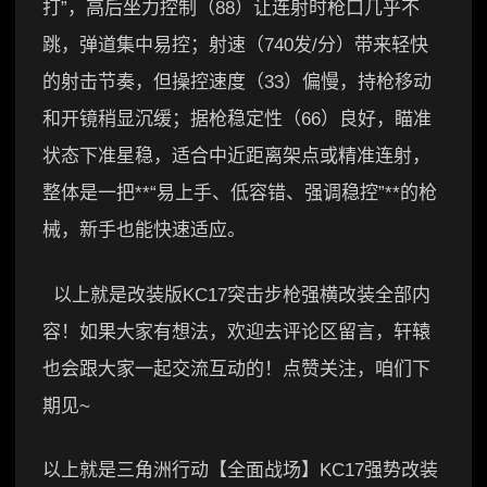
打”，高后坐力控制（88）让连射时枪口几乎不
跳，弹道集中易控；射速（740发/分）带来轻快
的射击节奏，但操控速度（33）偏慢，持枪移动
和开镜稍显沉缓；据枪稳定性（66）良好，瞄准
状态下准星稳，适合中近距离架点或精准连射，
整体是一把**“易上手、低容错、强调稳控”**的枪
械，新手也能快速适应。
以上就是改装版KC17突击步枪强横改装全部内
容！如果大家有想法，欢迎去评论区留言，轩辕
也会跟大家一起交流互动的！点赞关注，咱们下
期见~
以上就是三角洲行动【全面战场】KC17强势改装