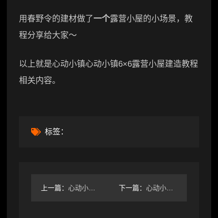
用春野令的建材做了
一个
露营小屋的小场景，教
程分享给大家～
以上就是心动小镇心动小镇6×6露营小屋建造教程
相关内容。
标签：
上一篇：
心动小镇那些心动小镇小技巧
下一篇：
心动小镇8月24日心动小镇棕色小鸭子➕溜溜木➕萤石