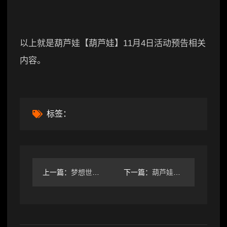
以上就是葫芦娃【葫芦娃】11月4日活动预告相关
内容。
标签：
上一篇：
梦想世界3珍品商城刷新活动开启，梦想月卡迎来重要调整
下一篇：
葫芦娃葫芦娃 竞速挑战第一关攻略(困难版本)【江山出品】