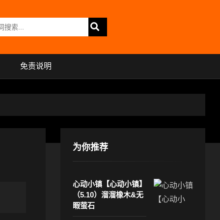
免责说明
为你推荐
心动小镇【心动小镇】
（5.10）溜溜橡木&无
暇萤石