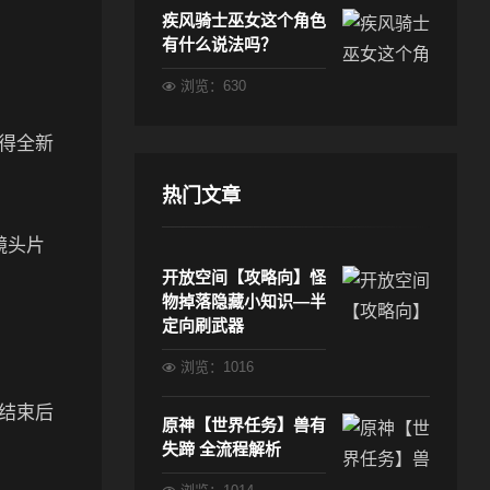
疾风骑士巫女这个角色
有什么说法吗？
浏览：630
得全新
热门文章
镜头片
开放空间【攻略向】怪
物掉落隐藏小知识—半
定向刷武器
浏览：1016
结束后
原神【世界任务】兽有
失蹄 全流程解析