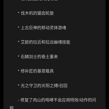
* 伐木机的锯齿轮旋
* 上古巨神的移动灵体游魂
* 艾欧的拉近和拉远幽魂技能
* 石鳞剑士的卷土重来
* 修补匠的基恩载具
* 光之守卫的炎阳之缚/召回
- 修复了肉山的咆哮不会应用特效/动作的问
题