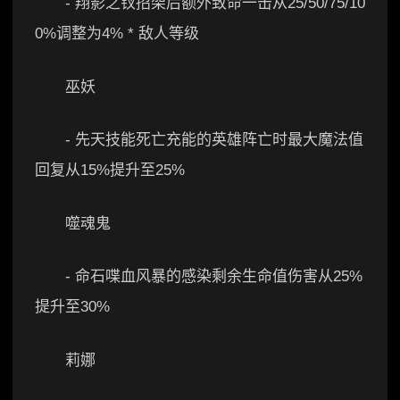
- 翔影之钗招架后额外致命一击从25/50/75/10
0%调整为4% * 敌人等级
巫妖
- 先天技能死亡充能的英雄阵亡时最大魔法值
回复从15%提升至25%
噬魂鬼
- 命石喋血风暴的感染剩余生命值伤害从25%
提升至30%
莉娜