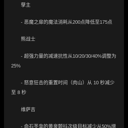
孽主
- 恶魔之扉的魔法消耗从200点降低至175点
熊战士
- 超强力量的减速抗性从10/20/30/40%调整为
25%
- 怒意狂击的重置时间（肉山）从 10 秒减少
至 8 秒
维萨吉
- 命石圣龛的黄泉颤抖次级目标减少从50%增