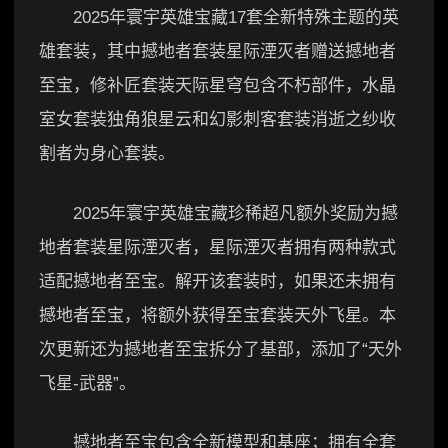
2025年寰宇英雄宝藏17套全新特殊主题的英
雄套装，其中撼地者套装星际湮灭者赠送撼地者
至宝，修补匠套装天际星穹包含不朽部件，水晶
室女套装独角狼星云和幻影刺客套装消逝之纱收
割者为身心套装。
2025年寰宇英雄宝藏珍稀超凡额外奖励为撼
地者套装星际湮灭者，星际湮灭者拥有两种款式
适配撼地者至宝。解开该套装时，如果还未拥有
撼地者至宝，将额外获得至宝套装天外飞星。本
次更新还为撼地者至宝拆分了基部，添加了“天外
飞星-武器”。
撼地者至宝包含全新模型和基座；拥有全套