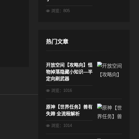
浏览：805
热门文章
开放空间【攻略向】怪
物掉落隐藏小知识—半
定向刷武器
浏览：1016
原神【世界任务】兽有
失蹄 全流程解析
浏览：1014