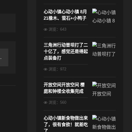
心动小镇心动小镇 8月
21橡木、萤石+小鸭子
浏览：643
三角洲行动普坝打了二
十亿了，感觉还是得起
点装备打
浏览：972
开放空间开放空间 樱
庭和钟楼全收集完成
浏览：560
心动小镇新食物做出来
了，很有食欲！就差吃
了