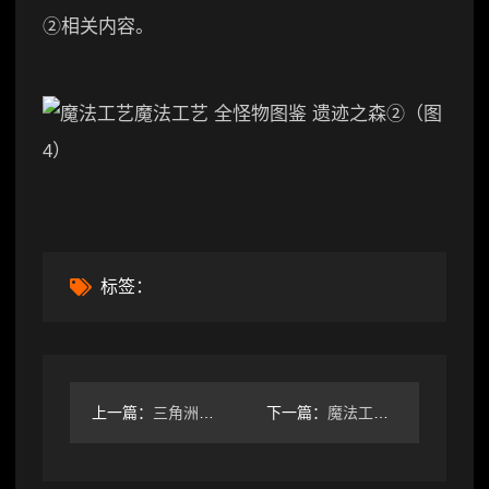
②相关内容。
标签：
上一篇：
三角洲行动在洲里打 GO？！《三角洲》S7 赛季 20w 左
下一篇：
魔法工艺魔法工艺 全怪物图鉴 旧日深渊