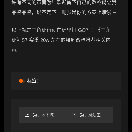
许有不同的声音哦！欢迎留下自己的改枪码让我
品鉴品鉴，说不定下一期就是你的方案
上墙
啦 ~
以上就是三角洲行动在洲里打 GO？！《三角
洲》S7 赛季 20w 左右的腰射改枪推荐相关内
容。
标签：
上一篇：
地下城堡2：黑暗觉醒双土环裂隙91
下一篇：
魔法工艺魔法工艺 全怪物图鉴 遗迹之森②