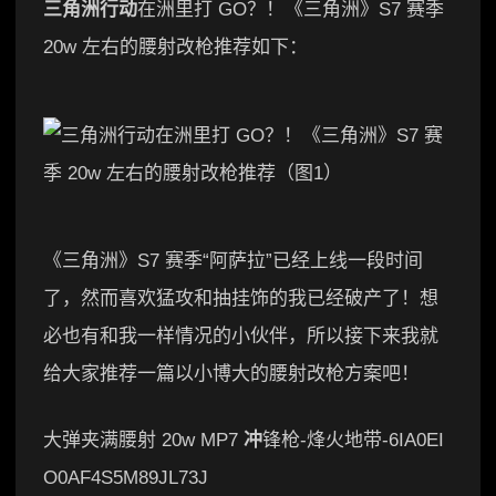
三角洲行动
在洲里打 GO？！《三角洲》S7 赛季
20w 左右的腰射改枪推荐如下：
《三角洲》S7 赛季“阿萨拉”已经上线一段时间
了，然而喜欢猛攻和抽挂饰的我已经破产了！想
必也有和我一样情况的小伙伴，所以接下来我就
给大家推荐一篇以小博大的腰射改枪方案吧！
大弹夹满腰射 20w MP7
冲
锋枪-烽火地带-6IA0EI
O0AF4S5M89JL73J