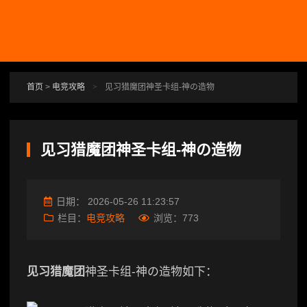
跳转到主要内容
首页
>
电竞攻略
>
见习猎魔团神圣卡组-神の造物
见习猎魔团神圣卡组-神の造物
日期：
2026-05-26 11:23:57
栏目：
电竞攻略
浏览：
773
见习猎魔团
神圣卡组-神の造物如下：