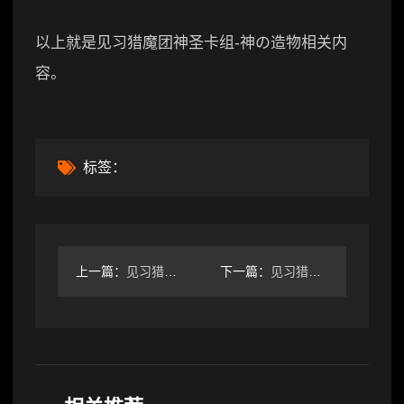
以上就是见习猎魔团神圣卡组-神の造物相关内
容。
标签：
上一篇：
见习猎魔团自己总结的小建议2
下一篇：
见习猎魔团总结下新冰