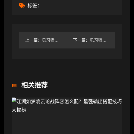
标签：
上一篇：
见习猎魔团符修特性武器武器
下一篇：
见习猎魔团神圣卡组-神の造物
相关推荐